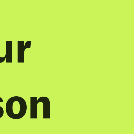
ur
son