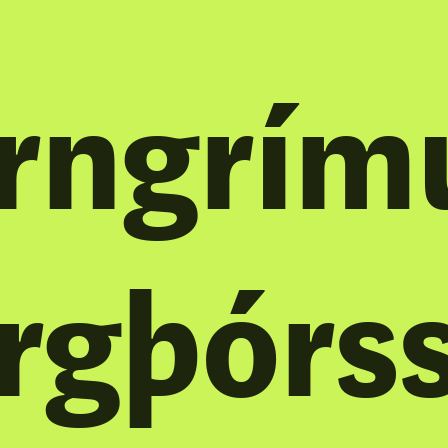
rngrím
rgþórs